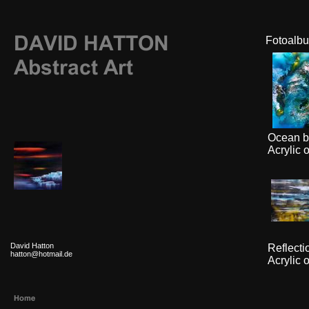
Fotoalb
Ocean b
Acrylic 
David Hatton
Reflect
hatton@hotmail.de
Acrylic 